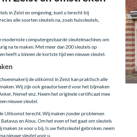
els in Zeist en omgeving, kunt u terecht bij
ies alle soorten sleutels na, zoals huissleutels,
de modernste computergestuurde sleutelmachines om
eurig na te maken. Met meer dan 200 sleutels op
 en heeft u binnen de kortste tijd een nieuwe sleutel.
maken
choenmakerij de uitkomst in Zeist kan praktisch alle
ijmaken. Wij zijn ook geautoriseerd voor het bijmaken
, Anker, Nemef enz. Neem het originele certificaat mee
een nieuwe sleutel.
j de Uitkomst terecht. Wij maken zonder problemen
, Batavus en Abus. Om het even of het gaat om sleutels
ij maken ze voor u bij. Is uw fietssleutel gebroken, neem
ma nieuwe sleutel voor u.