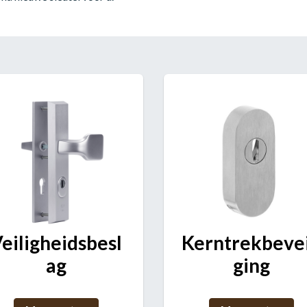
eiligheidsbesl
Kerntrekbevei
ag
ging