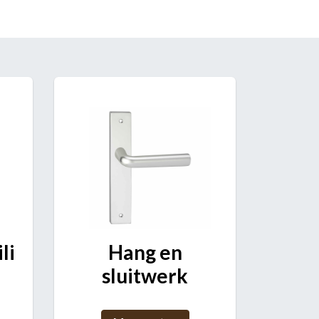
li
Hang en
sluitwerk