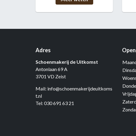
Adres
Openi
Schoenmakerij de Uitkomst
Maand
Antonlaan 69 A
Dinsd
3701 VD Zeist
Woens
Donde
Mail:
info@schoenmakerijdeuitkoms
Vrijda
t.nl
Zater
Tel:
030 691 63 21
Zonda