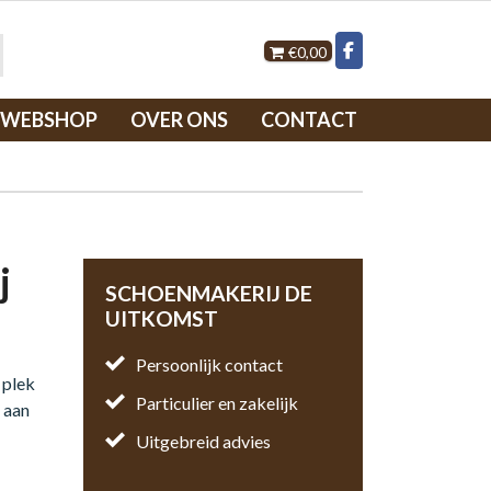
€0,00
WEBSHOP
OVER ONS
CONTACT
j
SCHOENMAKERIJ DE
UITKOMST
Persoonlijk contact
 plek
Particulier en zakelijk
e aan
Uitgebreid advies