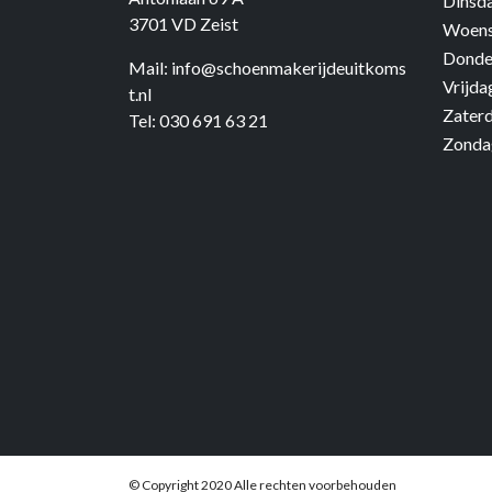
Dinsd
3701 VD Zeist
Woens
Donde
Mail:
info@schoenmakerijdeuitkoms
Vrijda
t.nl
Zater
Tel:
030 691 63 21
Zonda
© Copyright 2020 Alle rechten voorbehouden