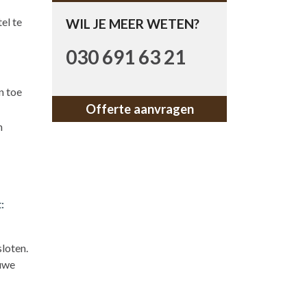
el te
WIL JE MEER WETEN?
030 691 63 21
n toe
Offerte aanvragen
n
:
loten.
euwe