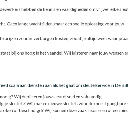
werkers hebben de kennis en vaardigheden om vrijwel elke sleut
recht. Geen lange wachttijden, maar een snelle oplossing voor jouw
e prijzen zonder verborgen kosten, zodat je altijd weet waar je aa
taat bij ons hoog in het vaandel. Wij luisteren naar jouw wensen e
d scala aan diensten aan als het gaat om sleutelservice in De Bilt
l nodig? Wij dupliceren jouw sleutel snel en vakkundig.
ig je sleutels? Wij maken nieuwe sleutels voor de meest gangbare s
 gebroken of beschadigd? Wij kunnen deze vaak repareren of een ni