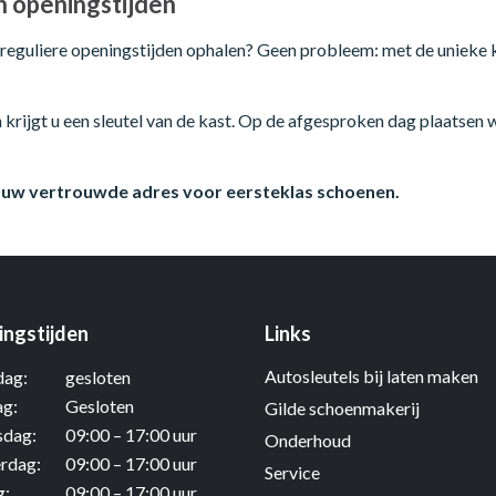
n openingstijden
reguliere openingstijden ophalen? Geen probleem: met de unieke 
n krijgt u een sleutel van de kast. Op de afgesproken dag plaatsen 
, uw vertrouwde adres voor eersteklas schoenen.
ngstijden
Links
Autosleutels bij laten maken
ag:
gesloten
ag:
Gesloten
Gilde schoenmakerij
dag:
09:00 – 17:00 uur
Onderhoud
rdag:
09:00 – 17:00 uur
Service
g:
09:00 – 17:00 uur