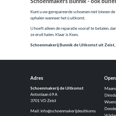
Schoenmakers Bunnik - ook buite
Kunt u uw gerepareerde schoenen niet binnen de 
ophalen wanneer het ú uitkomt.
U hoeft alleen de reparatie vooraf te betalen, da
ze eruit halen. Klaar is Kees.
Schoenmakerij Bunnik de Uitkomst uit Zeist
Adres
Openi
Schoenmakerij de Uitkomst
Maand
Antonlaan 69 A
Dinsd
3701 VD Zeist
Woens
Donde
Mail:
info@schoenmakerijdeuitkoms
Vrijda