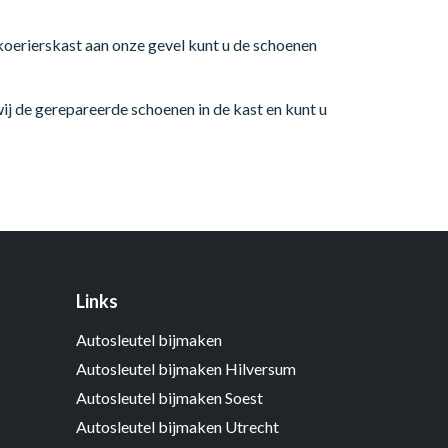
koerierskast aan onze gevel kunt u de schoenen
wij de gerepareerde schoenen in de kast en kunt u
Links
Autosleutel bijmaken
Autosleutel bijmaken Hilversum
Autosleutel bijmaken Soest
Autosleutel bijmaken Utrecht