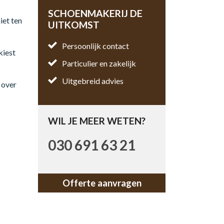
SCHOENMAKERIJ DE
iet ten
UITKOMST
Persoonlijk contact
kiest
Particulier en zakelijk
Uitgebreid advies
 over
WIL JE MEER WETEN?
030 691 63 21
Offerte aanvragen