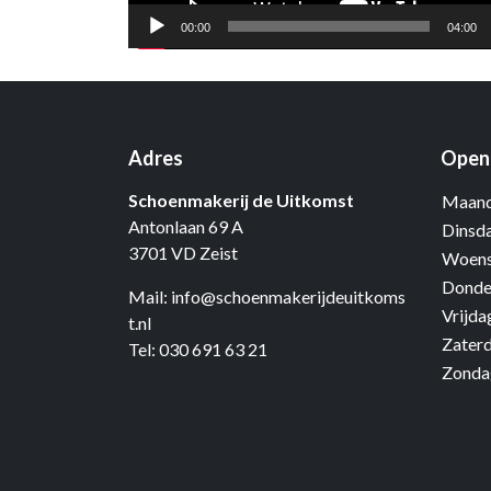
00:00
04:00
Adres
Openi
Schoenmakerij de Uitkomst
Maand
Antonlaan 69 A
Dinsd
3701 VD Zeist
Woens
Donde
Mail:
info@schoenmakerijdeuitkoms
Vrijda
t.nl
Zater
Tel:
030 691 63 21
Zonda