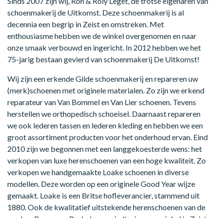
Sinds 2007 zijn wij, Ron & Roly Leget, de trotse eigenaren van
schoenmakerij de Uitkomst. Deze schoenmakerij is al
decennia een begrip in Zeist en omstreken. Met
enthousiasme hebben we de winkel overgenomen en naar
onze smaak verbouwd en ingericht. In 2012 hebben we het
75-jarig bestaan gevierd van schoenmakerij De Uitkomst!
Wij zijn een erkende Gilde schoenmakerij en repareren uw
(merk)schoenen met originele materialen. Zo zijn we erkend
reparateur van Van Bommel en Van Lier schoenen. Tevens
herstellen we orthopedisch schoeisel. Daarnaast repareren
we ook lederen tassen en lederen kleding en hebben we een
groot assortiment producten voor het onderhoud ervan. Eind
2010 zijn we begonnen met een langgekoesterde wens: het
verkopen van luxe herenschoenen van een hoge kwaliteit. Zo
verkopen we handgemaakte Loake schoenen in diverse
modellen. Deze worden op een originele Good Year wijze
gemaakt. Loake is een Britse hofleverancier, stammend uit
1880. Ook de kwalitatief uitstekende herenschoenen van de